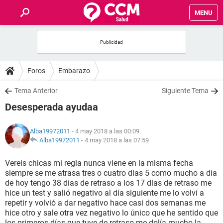
MENU
INICIO
FOROS
Foros
Embarazo
SALUD
Tema Anterior
Siguiente Tema
Desesperada ayudaa
FAMILIA
Alba19972011
- 4 may 2018 a las 00:09
NUTRICIÓN
Alba19972011
-
4 may 2018 a las 07:59
Vereis chicas mi regla nunca viene en la misma fecha
BIENESTAR
siempre se me atrasa tres o cuatro días 5 como mucho a día
de hoy tengo 38 días de retraso a los 17 días de retraso me
SEXUALIDAD
hice un test y salió negativo al día siguiente me lo volví a
repetir y volvió a dar negativo hace casi dos semanas me
hice otro y sale otra vez negativo lo único que he sentido que
GLOSARIO
los primeros días que tuve de retraso me dolía mucho la