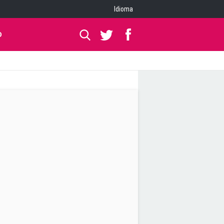
Idioma
O