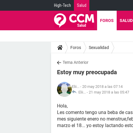
High-Tech
Salud
FOROS
SALUD
Foros
Sexualidad
Tema Anterior
Estoy muy preocupada
Elii...
- 20 may 2018 a las 07:14
Elii... -
21 may 2018 a las 05:47
Hola,
Les comento tengo una beba de cas
mes siguiente enero no menstrue,febr
marzo el 18... yo estoy lactando es