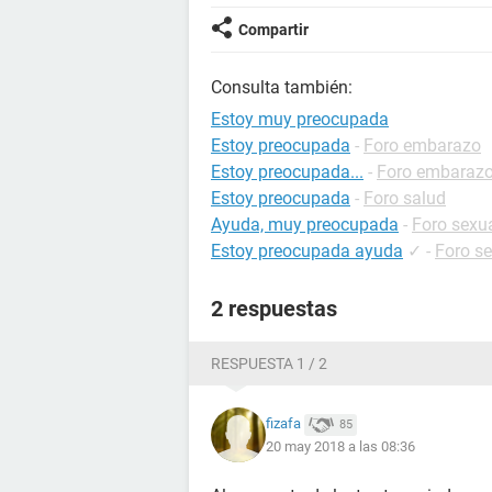
Compartir
Consulta también:
Estoy muy preocupada
Estoy preocupada
-
Foro embarazo
Estoy preocupada...
-
Foro embaraz
Estoy preocupada
-
Foro salud
Ayuda, muy preocupada
-
Foro sexu
Estoy preocupada ayuda
✓
-
Foro s
2 respuestas
RESPUESTA 1 / 2
fizafa
85
20 may 2018 a las 08:36