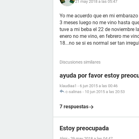
21 may 2018 a las 05:47
Yo me acuerdo que en mi embarazo a
3 meses luego no me vino hasta que 
tuve a mi beba el 22 de noviembre 
enero no me vino, en febrero me vino 
18...no se si es normal ser tan irre
Discusiones similares
ayuda por favor estoy preoc
klaudiaa1
-
6 jun 2015 a las 00:46
c-salinas
-
10 jun 2015 a las 20:53
7 respuestas
Estoy preocupada
Almi
-
29 may 2018 a las 04:47