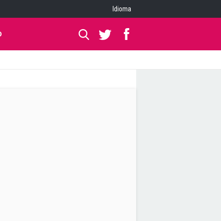
Idioma
O