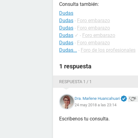
Consulta también:
Dudas
Dudas
-
Foro embarazo
Dudas
-
Foro embarazo
Dudas
✓
-
Foro embarazo
Dudas
-
Foro embarazo
Dudas...
-
Foro de los profesionales
1 respuesta
RESPUESTA 1 / 1
Dra. Marlene Huancahuari
24 may 2018 a las 23:14
Escribenos tu consulta.