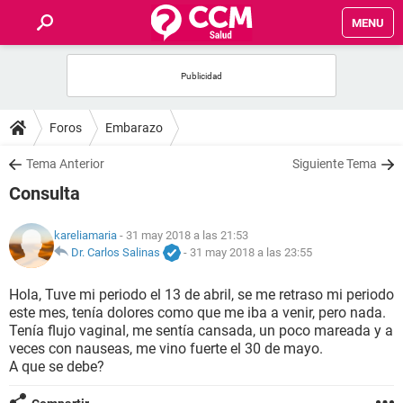
MENU
INICIO
FOROS
Foros
Embarazo
SALUD
Tema Anterior
Siguiente Tema
Consulta
FAMILIA
kareliamaria
- 31 may 2018 a las 21:53
NUTRICIÓN
Dr. Carlos Salinas
-
31 may 2018 a las 23:55
Hola, Tuve mi periodo el 13 de abril, se me retraso mi periodo
BIENESTAR
este mes, tenía dolores como que me iba a venir, pero nada.
Tenía flujo vaginal, me sentía cansada, un poco mareada y a
SEXUALIDAD
veces con nauseas, me vino fuerte el 30 de mayo.
A que se debe?
GLOSARIO