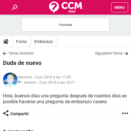
MENU
INICIO
FOROS
Foros
Embarazo
SALUD
Tema Anterior
Siguiente Tema
Duda de nuevo
FAMILIA
Kanoonn
- 3 jun 2018 a las 17:45
NUTRICIÓN
kanonn -
3 jun 2018 a las 18:21
Hola, buenos días una pregunta después de cuántos días es
BIENESTAR
posible hacerse una pregunta de embarazo casera
SEXUALIDAD
Compartir
GLOSARIO