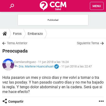
MENU
INICIO
FOROS
Foros
Embarazo
SALUD
Tema Anterior
Siguiente Tema
Preocupada
FAMILIA
Camilarodriguez
- 11 jun 2018 a las 16:24
NUTRICIÓN
Dra. Marlene Huancahuari
-
11 jun 2018 a las 22:47
Hola pasaron un mes y cinco días y me volví a tomar o tra
BIENESTAR
vez las posday. Y han pasado cuatro días y no me ha bajado
la regla. Y tengo dolor abdominal y en la cadera. Será que si
SEXUALIDAD
me hace efecto?
Compartir
GLOSARIO