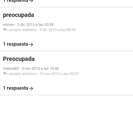
1 respuesta
preocupada
esmev
-
3 dic 2013 a las 03:38
usuario anónimo
-
5 dic 2013 a las 00:59
1 respuesta
Preocupada
Valeria83
-
5 nov 2013 a las 16:40
usuario anónimo
-
15 nov 2013 a las 02:57
1 respuesta