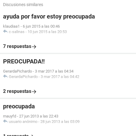
Discusiones similares
ayuda por favor estoy preocupada
klaudiaa1
-
6 jun 2015 a las 00:46
c-salinas
-
10 jun 2015 a las 20:53
7 respuestas
PREOCUPADA!!
GerardaPichardo
-
3 mar 2017 a las 04:34
GerardaPichardo
-
3 mar 2017 a las 04:42
2 respuestas
preocupada
mauyfd
-
27 jun 2013 a las 22:43
usuario anónimo
-
28 jun 2013 a las 03:09