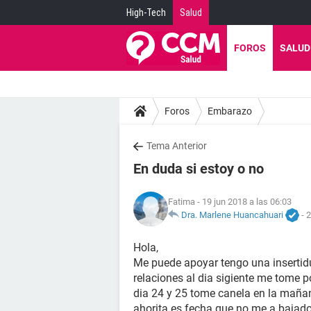
High-Tech
Salud
FOROS
SALUD
Foros
Embarazo
Tema Anterior
En duda si estoy o no
Fatima
- 19 jun 2018 a las 06:03
Dra. Marlene Huancahuari
-
2
Hola,
Me puede apoyar tengo una insertidu
relaciones al dia sigiente me tome 
dia 24 y 25 tome canela en la mañan
ahorita es fecha que no me a bajad