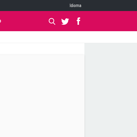
Idioma
O