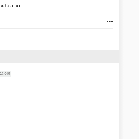
zada o no
29.005