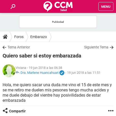
MENU
INICIO
FOROS
Foros
Embarazo
SALUD
Tema Anterior
Siguiente Tema
Quiero saber si estoy embarazada
FAMILIA
Viviana
- 19 jun 2018 a las 06:38
NUTRICIÓN
Dra. Marlene Huancahuari
-
19 jun 2018 a las 11:51
Hola, me quiero sacar una duda.me vino el 15 de este mes y
BIENESTAR
se me retiro me duelen mis pesones tengo mucha acides y
me duele debajo del vientre hay posivilidades de estar
SEXUALIDAD
embarazada
Compartir
GLOSARIO