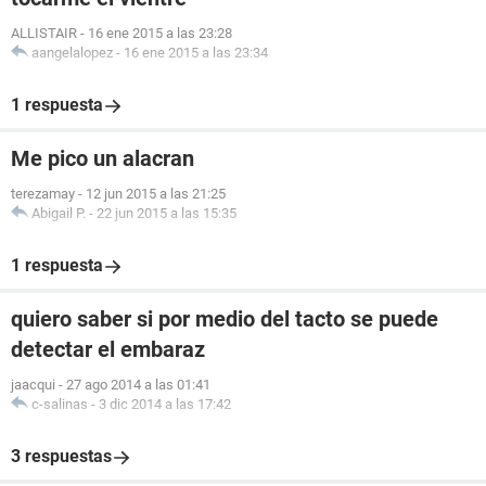
ALLISTAIR
-
16 ene 2015 a las 23:28
aangelalopez
-
16 ene 2015 a las 23:34
1 respuesta
Me pico un alacran
terezamay
-
12 jun 2015 a las 21:25
Abigail P.
-
22 jun 2015 a las 15:35
1 respuesta
quiero saber si por medio del tacto se puede
detectar el embaraz
jaacqui
-
27 ago 2014 a las 01:41
c-salinas
-
3 dic 2014 a las 17:42
3 respuestas