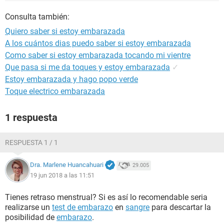
Consulta también:
Quiero saber si estoy embarazada
A los cuántos dias puedo saber si estoy embarazada
Como saber si estoy embarazada tocando mi vientre
Que pasa si me da toques y estoy embarazada
✓
Estoy embarazada y hago popo verde
Toque electrico embarazada
1 respuesta
RESPUESTA 1 / 1
Dra. Marlene Huancahuari
29.005
19 jun 2018 a las 11:51
Tienes retraso menstrual? Si es así lo recomendable seria
realizarse un
test de embarazo
en
sangre
para descartar la
posibilidad de
embarazo
.