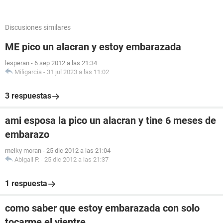
Discusiones similares
ME pico un alacran y estoy embarazada
lesperan
-
6 sep 2012 a las 21:34
Miligarcia
-
31 jul 2023 a las 11:02
3 respuestas
ami esposa la pico un alacran y tine 6 meses de
embarazo
melky moran
-
25 dic 2012 a las 21:04
Abigail P.
-
25 dic 2012 a las 21:37
1 respuesta
como saber que estoy embarazada con solo
tocarme el vientre