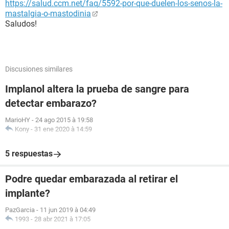
https://salud.ccm.net/faq/5592-por-que-duelen-los-senos-la-
mastalgia-o-mastodinia
Saludos!
Discusiones similares
Implanol altera la prueba de sangre para
detectar embarazo?
MarioHY
-
24 ago 2015 à 19:58
Kony
-
31 ene 2020 à 14:59
5 respuestas
Podre quedar embarazada al retirar el
implante?
PazGarcia
-
11 jun 2019 à 04:49
1993
-
28 abr 2021 à 17:05