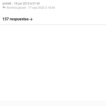
anitatk
-
18 jun 2013 à 01:43
Romina.gissel
-
17 sep 2022 à 14:04
137 respuestas