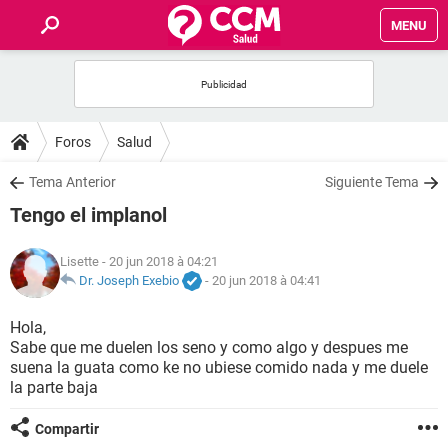
MENU
INICIO
FORUMS
Foros
Salud
SALUD
Tema Anterior
Siguiente Tema
Tengo el implanol
FAMILIA
Lisette
- 20 jun 2018 à 04:21
NUTRICIÓN
Dr. Joseph Exebio
-
20 jun 2018 à 04:41
Hola,
BIENESTAR
Sabe que me duelen los seno y como algo y despues me
suena la guata como ke no ubiese comido nada y me duele
SEXUALIDAD
la parte baja
Compartir
GLOSARIO