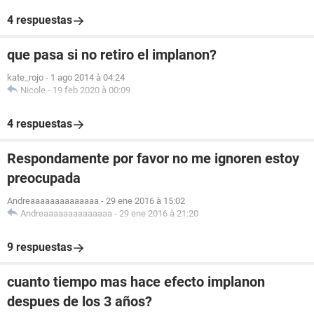
4 respuestas
que pasa si no retiro el implanon?
kate_rojo
-
1 ago 2014 à 04:24
Nicole
-
19 feb 2020 à 00:09
4 respuestas
Respondamente por favor no me ignoren estoy
preocupada
Andreaaaaaaaaaaaaaa
-
29 ene 2016 à 15:02
Andreaaaaaaaaaaaaaa
-
29 ene 2016 à 21:20
9 respuestas
cuanto tiempo mas hace efecto implanon
despues de los 3 años?