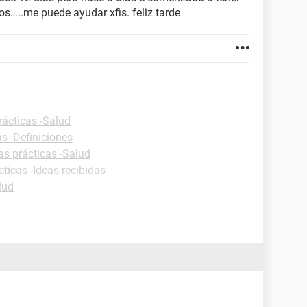
s…..me puede ayudar xfis. feliz tarde
rácticas -Salud
as -Definiciones
as prácticas -Salud
cticas -Ideas recibidas
lud