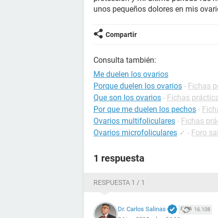
unos pequeños dolores en mis ovario
Compartir
Consulta también:
Me duelen los ovarios
Porque duelen los ovarios
-
Fichas p
Que son los ovarios
-
Fichas práctic
Por que me duelen los pechos
-
Fich
Ovarios multifoliculares
-
Fichas prá
Ovarios microfoliculares
✓
-
Foro sa
1 respuesta
RESPUESTA 1 / 1
Dr. Carlos Salinas
16.108