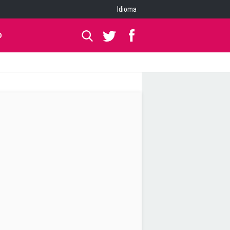
Idioma
O