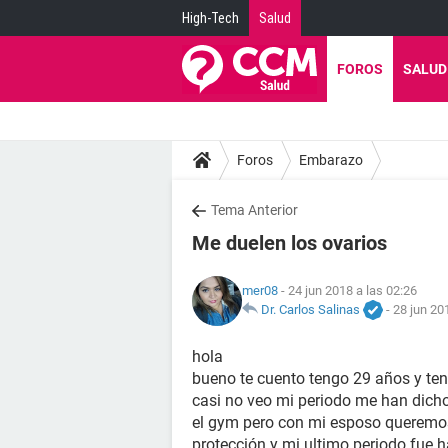
High-Tech
Salud
FOROS
SALUD
Foros
Embarazo
Tema Anterior
Me duelen los ovarios
mer08
- 24 jun 2018 a las 02:26
Dr. Carlos Salinas
-
28 jun 20
hola
bueno te cuento tengo 29 años y te
casi no veo mi periodo me han dicho
el gym pero con mi esposo queremos
protección y mi ultimo periodo fue 