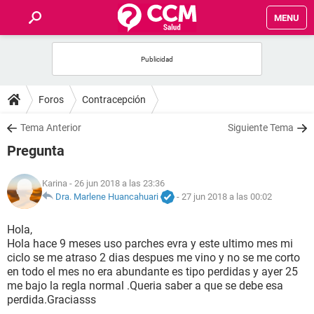
MENU
INICIO
FOROS
Foros
Contracepción
SALUD
Tema Anterior
Siguiente Tema
Pregunta
FAMILIA
Karina
- 26 jun 2018 a las 23:36
NUTRICIÓN
Dra. Marlene Huancahuari
-
27 jun 2018 a las 00:02
Hola,
BIENESTAR
Hola hace 9 meses uso parches evra y este ultimo mes mi
ciclo se me atraso 2 dias despues me vino y no se me corto
SEXUALIDAD
en todo el mes no era abundante es tipo perdidas y ayer 25
me bajo la regla normal .Queria saber a que se debe esa
perdida.Graciasss
GLOSARIO