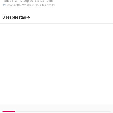
natis2412
-
17 sep 2013 a las 10:58
marisolfl
-
22 abr 2015 a las 12:11
3 respuestas