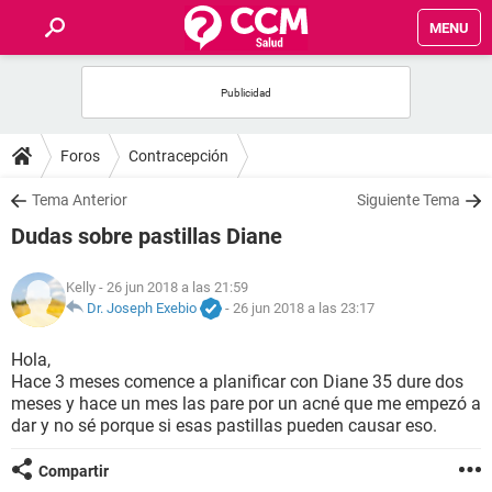
MENU
INICIO
FOROS
Foros
Contracepción
SALUD
Tema Anterior
Siguiente Tema
Dudas sobre pastillas Diane
FAMILIA
Kelly
- 26 jun 2018 a las 21:59
NUTRICIÓN
Dr. Joseph Exebio
-
26 jun 2018 a las 23:17
Hola,
BIENESTAR
Hace 3 meses comence a planificar con Diane 35 dure dos
meses y hace un mes las pare por un acné que me empezó a
SEXUALIDAD
dar y no sé porque si esas pastillas pueden causar eso.
Compartir
GLOSARIO