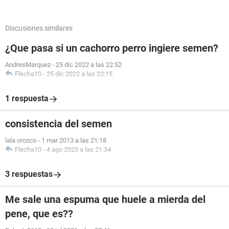
Discusiones similares
¿Que pasa si un cachorro perro ingiere semen?
AndresMarquez
-
25 dic 2022 a las 22:52
Flecha10
-
25 dic 2022 a las 23:15
1 respuesta
consistencia del semen
lala orozco
-
1 mar 2013 a las 21:18
Flecha10
-
4 ago 2023 a las 21:34
3 respuestas
Me sale una espuma que huele a mierda del
pene, que es??