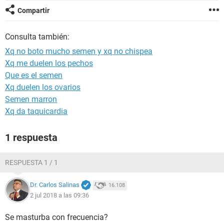
Compartir
Consulta también:
Xq no boto mucho semen y xq no chispea
Xq me duelen los pechos
Que es el semen
Xq duelen los ovarios
Semen marron
Xq da taquicardia
1 respuesta
RESPUESTA 1 / 1
Dr. Carlos Salinas
16.108
2 jul 2018 a las 09:36
Se masturba con frecuencia?