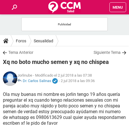
MENU
INICIO
FOROS
Foros
Sexualidad
SALUD
Tema Anterior
Siguiente Tema
Xq no boto mucho semen y xq no chispea
FAMILIA
Jorlinube
- Modificado el 2 jul 2018 a las 07:38
NUTRICIÓN
Dr. Carlos Salinas
-
2 jul 2018 a las 09:36
Ola muy buenas mi nombre es jorlin tengo 19 años quería
BIENESTAR
preguntar el xq cuando tengo relaciones sexuales con mi
pareja acabo muy rápido y boto poco semen y no chispea
SEXUALIDAD
semen de verdad estoy preocupado ayúdamen mi numero
de whatsapp es 0980613629 cual quier ayuda respondamen
escriben xf le pido de favor
GLOSARIO