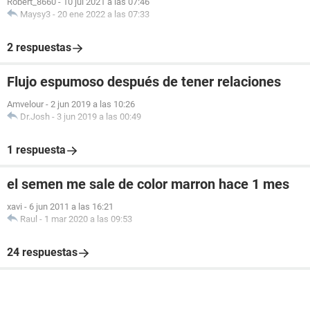
Robert_8660
-
10 jul 2021 a las 07:46
Maysy3
-
20 ene 2022 a las 07:33
2 respuestas
Flujo espumoso después de tener relaciones
Amvelour
-
2 jun 2019 a las 10:26
Dr.Josh
-
3 jun 2019 a las 00:49
1 respuesta
el semen me sale de color marron hace 1 mes
xavi
-
6 jun 2011 a las 16:21
Raul
-
1 mar 2020 a las 09:53
24 respuestas