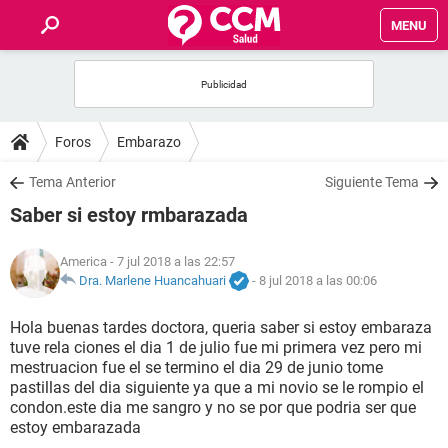
MENU
INICIO
FOROS
Foros
Embarazo
SALUD
Tema Anterior
Siguiente Tema
Saber si estoy rmbarazada
FAMILIA
America
- 7 jul 2018 a las 22:57
NUTRICIÓN
Dra. Marlene Huancahuari
-
8 jul 2018 a las 00:06
Hola buenas tardes doctora, queria saber si estoy embaraza
BIENESTAR
tuve rela ciones el dia 1 de julio fue mi primera vez pero mi
mestruacion fue el se termino el dia 29 de junio tome
SEXUALIDAD
pastillas del dia siguiente ya que a mi novio se le rompio el
condon.este dia me sangro y no se por que podria ser que
estoy embarazada
GLOSARIO