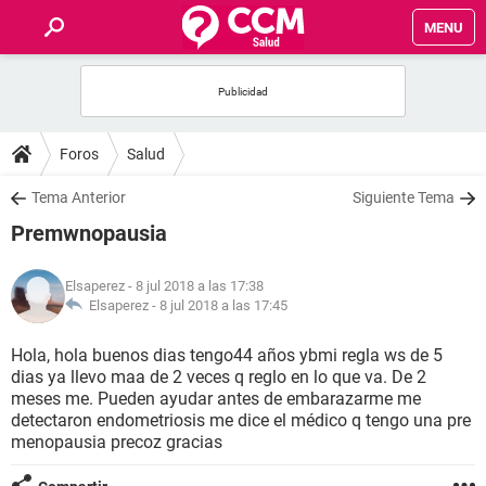
MENU
INICIO
FOROS
Foros
Salud
SALUD
Tema Anterior
Siguiente Tema
Premwnopausia
FAMILIA
Elsaperez
- 8 jul 2018 a las 17:38
NUTRICIÓN
Elsaperez -
8 jul 2018 a las 17:45
Hola, hola buenos dias tengo44 años ybmi regla ws de 5
BIENESTAR
dias ya llevo maa de 2 veces q reglo en lo que va. De 2
meses me. Pueden ayudar antes de embarazarme me
SEXUALIDAD
detectaron endometriosis me dice el médico q tengo una pre
menopausia precoz gracias
GLOSARIO