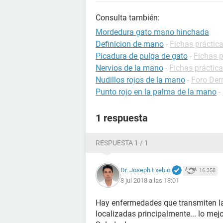
Consulta también:
Mordedura gato mano hinchada
Definicion de mano
-
Fichas práctica
Picadura de pulga de gato
-
Fichas p
Nervios de la mano
-
Fichas práctica
Nudillos rojos de la mano
-
Foro Der
Punto rojo en la palma de la mano
-
1 respuesta
RESPUESTA 1 / 1
Dr. Joseph Exebio
16.358
8 jul 2018 a las 18:01
Hay enfermedades que transmiten la
localizadas principalmente... lo mejor