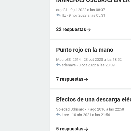
MANCHAS OSCURAS EN LA 
argd31
-
9 jul 2022 a las 08:37
Itz
-
9 nov 2023 a las 05:31
22 respuestas
Punto rojo en la mano
Mauro33_2514
-
23 oct 2020 a las 18:52
sdenave
-
3 oct 2022 a las 23:09
7 respuestas
Efectos de una descarga elé
Soledad Udrisard
-
7 ago 2016 a las 22:58
Lore
-
10 abr 2021 a las 21:56
5 respuestas