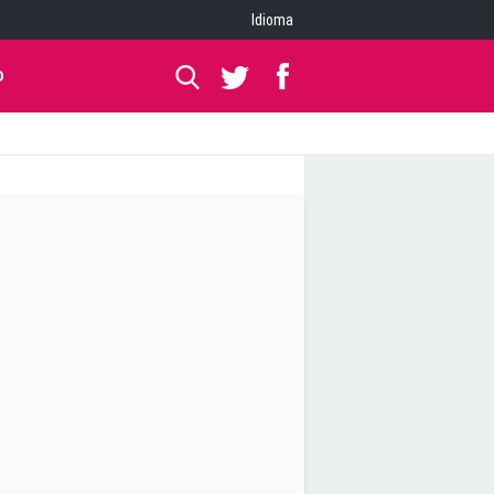
Idioma
O