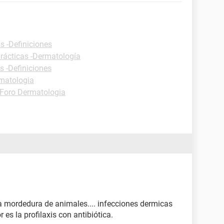
s -Definiciones
rácticas -Dermatología
s -Definiciones
matologia
Foro Dermatologia
 mordedura de animales.... infecciones dermicas
 es la profilaxis con antibiótica.