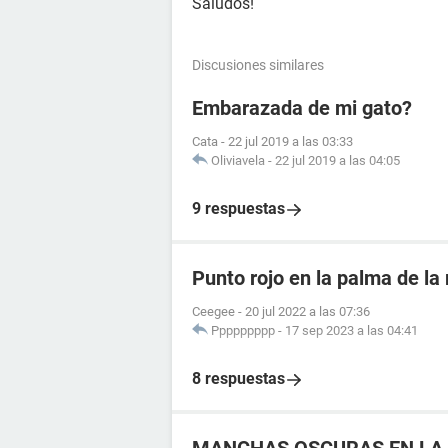
Saludos!
Discusiones similares
Embarazada de mi gato?
Cata
-
22 jul 2019 a las 03:33
Oliviavela
-
22 jul 2019 a las 04:05
9 respuestas
Punto rojo en la palma de l
Ceegee
-
20 jul 2022 a las 07:36
Ppppppppp
-
17 sep 2023 a las 04:41
8 respuestas