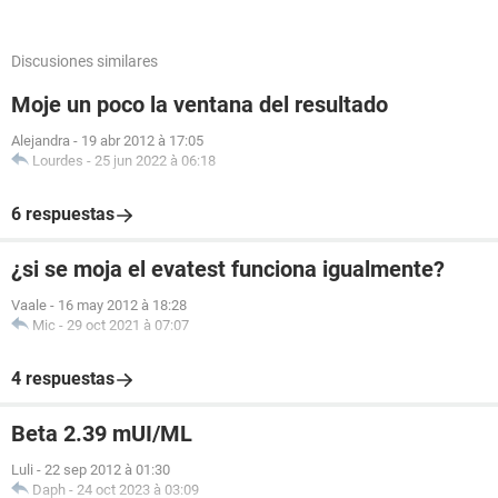
Discusiones similares
Moje un poco la ventana del resultado
Alejandra
-
19 abr 2012 à 17:05
Lourdes
-
25 jun 2022 à 06:18
6 respuestas
¿si se moja el evatest funciona igualmente?
Vaale
-
16 may 2012 à 18:28
Mic
-
29 oct 2021 à 07:07
4 respuestas
Beta 2.39 mUI/ML
Luli
-
22 sep 2012 à 01:30
Daph
-
24 oct 2023 à 03:09