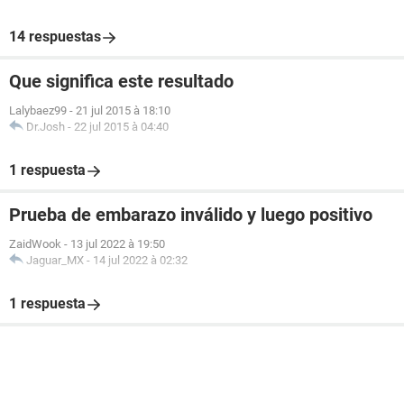
14 respuestas
Que significa este resultado
Lalybaez99
-
21 jul 2015 à 18:10
Dr.Josh
-
22 jul 2015 à 04:40
1 respuesta
Prueba de embarazo inválido y luego positivo
ZaidWook
-
13 jul 2022 à 19:50
Jaguar_MX
-
14 jul 2022 à 02:32
1 respuesta