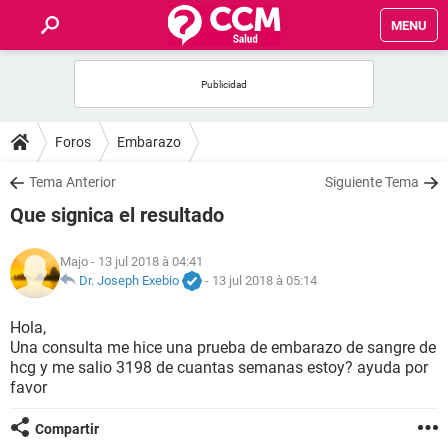
MENU
INICIO
FORUMS
Foros
Embarazo
SALUD
Tema Anterior
Siguiente Tema
Que signica el resultado
FAMILIA
Majo
- 13 jul 2018 à 04:41
NUTRICIÓN
Dr. Joseph Exebio
-
13 jul 2018 à 05:14
Hola,
BIENESTAR
Una consulta me hice una prueba de embarazo de sangre de
hcg y me salio 3198 de cuantas semanas estoy? ayuda por
SEXUALIDAD
favor
Compartir
GLOSARIO