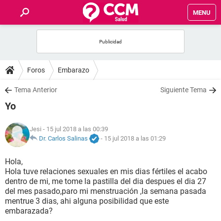
MENU
INICIO
FOROS
Foros
Embarazo
SALUD
Tema Anterior
Siguiente Tema
Yo
FAMILIA
Jesi
- 15 jul 2018 a las 00:39
NUTRICIÓN
Dr. Carlos Salinas
-
15 jul 2018 a las 01:29
Hola,
BIENESTAR
Hola tuve relaciones sexuales en mis dias fértiles el acabo
dentro de mi, me tome la pastilla del dia despues el dia 27
SEXUALIDAD
del mes pasado,paro mi menstruación ,la semana pasada
mentrue 3 dias, ahi alguna posibilidad que este
embarazada?
GLOSARIO