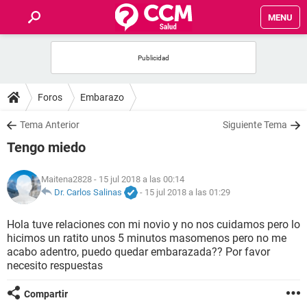
MENU
INICIO
FOROS
Foros
Embarazo
SALUD
Tema Anterior
Siguiente Tema
Tengo miedo
FAMILIA
Maitena2828
- 15 jul 2018 a las 00:14
NUTRICIÓN
Dr. Carlos Salinas
-
15 jul 2018 a las 01:29
Hola tuve relaciones con mi novio y no nos cuidamos pero lo
BIENESTAR
hicimos un ratito unos 5 minutos masomenos pero no me
acabo adentro, puedo quedar embarazada?? Por favor
SEXUALIDAD
necesito respuestas
Compartir
GLOSARIO