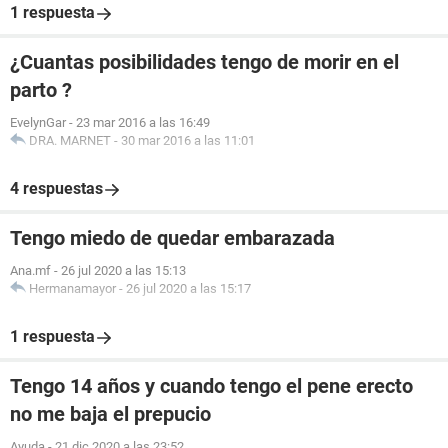
1 respuesta
¿Cuantas posibilidades tengo de morir en el
parto ?
EvelynGar
-
23 mar 2016 a las 16:49
DRA. MARNET
-
30 mar 2016 a las 11:01
4 respuestas
Tengo miedo de quedar embarazada
Ana.mf
-
26 jul 2020 a las 15:13
Hermanamayor
-
26 jul 2020 a las 15:17
1 respuesta
Tengo 14 años y cuando tengo el pene erecto
no me baja el prepucio
Ayuda
-
21 dic 2020 a las 23:52