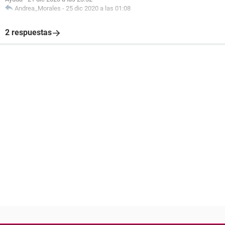
Andrea_Morales
-
25 dic 2020 a las 01:08
2 respuestas