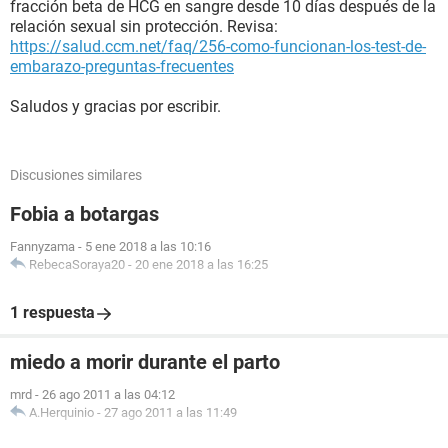
fracción beta de HCG en sangre desde 10 días después de la
relación sexual sin protección. Revisa:
https://salud.ccm.net/faq/256-como-funcionan-los-test-de-
embarazo-preguntas-frecuentes
Saludos y gracias por escribir.
Discusiones similares
Fobia a botargas
Fannyzama
-
5 ene 2018 a las 10:16
RebecaSoraya20
-
20 ene 2018 a las 16:25
1 respuesta
miedo a morir durante el parto
mrd
-
26 ago 2011 a las 04:12
A.Herquinio
-
27 ago 2011 a las 11:49