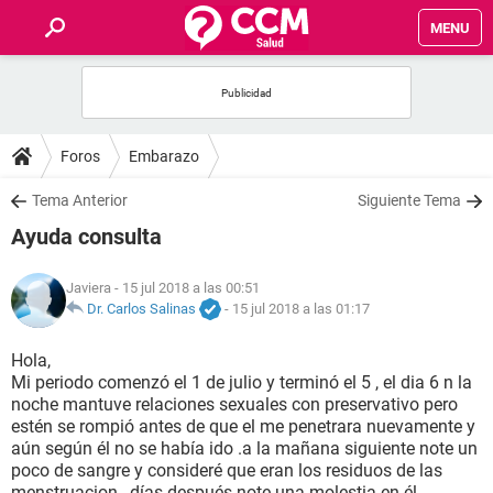
MENU
INICIO
FOROS
Foros
Embarazo
SALUD
Tema Anterior
Siguiente Tema
Ayuda consulta
FAMILIA
Javiera
- 15 jul 2018 a las 00:51
NUTRICIÓN
Dr. Carlos Salinas
-
15 jul 2018 a las 01:17
Hola,
BIENESTAR
Mi periodo comenzó el 1 de julio y terminó el 5 , el dia 6 n la
noche mantuve relaciones sexuales con preservativo pero
SEXUALIDAD
estén se rompió antes de que el me penetrara nuevamente y
aún según él no se había ido .a la mañana siguiente note un
poco de sangre y consideré que eran los residuos de las
GLOSARIO
menstruacion , días después note una molestia en él