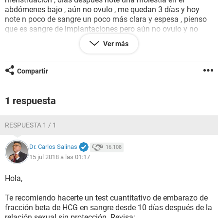
abdómenes bajo , aún no ovulo , me quedan 3 días y hoy
note n poco de sangre un poco más clara y espesa , pienso
que es sangre de implantaciones pero aún no ovulo y no
estaba en mis días fértiles , me arden un poco los senos n y
Ver más
ya es el octavo día después de mi relación sexual , estaré
embarazada o es porque estaré en periodo de ovulación
Compartir
1 respuesta
RESPUESTA 1 / 1
Dr. Carlos Salinas
16.108
15 jul 2018 a las 01:17
Hola,
Te recomiendo hacerte un test cuantitativo de embarazo de
fracción beta de HCG en sangre desde 10 días después de la
relación sexual sin protección. Revisa: