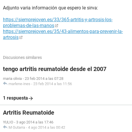
Adjunto varia información que espero le sirva:
https://siemprejoven.es/33/365-artritis-y-artrosis-los-
problemas-de-las-manos
https://siemprejoven.es/35/43-alimentos-para-prevenir-la-
artrosis
Discusiones similares
tengo artritis reumatoide desde el 2007
maria olivia
-
23 feb 2014 a las 07:28
marlene-ines
-
23 feb 2014 a las 11:56
1 respuesta
Artritis Reumatoide
YULIO
-
3 ago 2014 a las 17:46
M Gutarra
-
4 ago 2014 a las 00:42