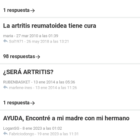
1 respuesta
La artritis reumatoidea tiene cura
maria
-
27 mar 2010 a las 01:39
Sol1971
-
26 may 2018 a las 13:21
98 respuestas
¿SERÁ ARTRITIS?
RUBENBASKET
-
13 ene 2014 a las 05:36
marlene-ines
-
13 ene 2014 a las 11:26
1 respuesta
AYUDA, Encontré a mi madre con mi hermano
LoganSG
-
8 ene 2023 a las 01:02
Fabriciodongo
-
19 ene 2023 a las 11:31