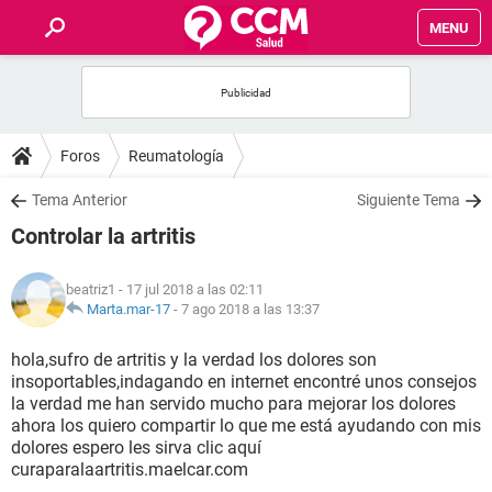
MENU
INICIO
FOROS
Foros
Reumatología
SALUD
Tema Anterior
Siguiente Tema
Controlar la artritis
FAMILIA
beatriz1
- 17 jul 2018 a las 02:11
NUTRICIÓN
Marta.mar-17
-
7 ago 2018 a las 13:37
hola,sufro de artritis y la verdad los dolores son
BIENESTAR
insoportables,indagando en internet encontré unos consejos
la verdad me han servido mucho para mejorar los dolores
SEXUALIDAD
ahora los quiero compartir lo que me está ayudando con mis
dolores espero les sirva clic aquí
curaparalaartritis.maelcar.com
GLOSARIO