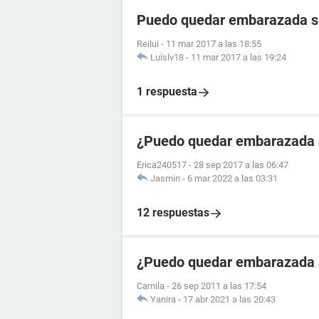
Puedo quedar embarazada si
Reilui
-
11 mar 2017 a las 18:55
Luislv18
-
11 mar 2017 a las 19:24
1 respuesta
¿Puedo quedar embarazada si
Erica240517
-
28 sep 2017 a las 06:47
Jasmin
-
6 mar 2022 a las 03:31
12 respuestas
¿Puedo quedar embarazada 
Camila
-
26 sep 2011 a las 17:54
Yanira
-
17 abr 2021 a las 20:43