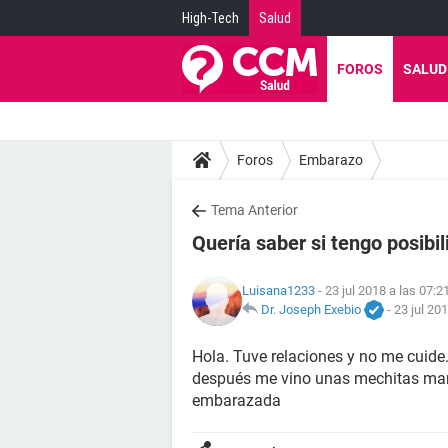
High-Tech
Salud
FOROS
SALUD
Foros
Embarazo
Tema Anterior
Quería saber si tengo posib
Luisana1233
- 23 jul 2018 a las 07:2
Dr. Joseph Exebio
-
23 jul 20
Hola. Tuve relaciones y no me cuide. 
después me vino unas mechitas marr
embarazada