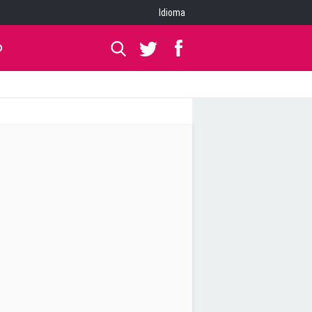
Idioma
O