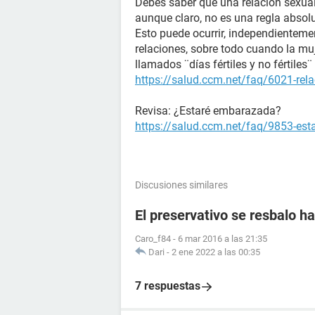
Debes saber que una relación sexual
aunque claro, no es una regla absol
Esto puede ocurrir, independienteme
relaciones, sobre todo cuando la muj
llamados ¨días fértiles y no fértile
https://salud.ccm.net/faq/6021-rela
Revisa: ¿Estaré embarazada?
https://salud.ccm.net/faq/9853-es
Discusiones similares
El preservativo se resbalo ha
Caro_f84
-
6 mar 2016 a las 21:35
Dari
-
2 ene 2022 a las 00:35
7 respuestas