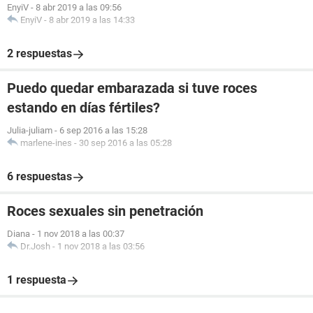
EnyiV
-
8 abr 2019 a las 09:56
EnyiV
-
8 abr 2019 a las 14:33
2 respuestas
Puedo quedar embarazada si tuve roces
estando en días fértiles?
Julia-juliam
-
6 sep 2016 a las 15:28
marlene-ines
-
30 sep 2016 a las 05:28
6 respuestas
Roces sexuales sin penetración
Diana
-
1 nov 2018 a las 00:37
Dr.Josh
-
1 nov 2018 a las 03:56
1 respuesta