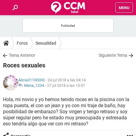
MENU
INICIO
FOROS
Foros
Sexualidad
SALUD
Tema Anterior
Siguiente Tema
Roces sexuales
FAMILIA
Alicia31100000
- 24 jul 2018 a las 04:14
NUTRICIÓN
Mena_1234
-
27 jul 2018 a las 13:51
Hola, mi novio y yo hemos tenido roces en la piscina con la
BIENESTAR
ropa puesta, el con un jean y yo con mi traje de baño, hay
posibilidad de embarazo? Soy virgen y tengo retraso y soy
SEXUALIDAD
súper regular pero he estado muy preocupada y estresada
eso tendría algo que ver con mi retraso?
GLOSARIO