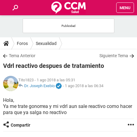
MENU
INICIO
FOROS
Foros
Sexualidad
SALUD
Tema Anterior
Siguiente Tema
Vdrl reactivo despues de tratamiento
FAMILIA
Tito1823
- 1 ago 2018 a las 05:31
NUTRICIÓN
Dr. Joseph Exebio
-
1 ago 2018 a las 06:34
Hola,
BIENESTAR
Ya me trate gonorrea y mi vdrl aun sale reactivo como hacer
para que ya salga no reactivo
SEXUALIDAD
Compartir
GLOSARIO