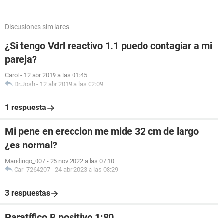
Discusiones similares
¿Si tengo Vdrl reactivo 1.1 puedo contagiar a mi
pareja?
Carol
-
12 abr 2019 a las 01:45
Dr.Josh
-
12 abr 2019 a las 02:09
1 respuesta
Mi pene en ereccion me mide 32 cm de largo
¿es normal?
Mandingo_007
-
25 nov 2022 a las 07:10
Car_7264207
-
24 abr 2023 a las 08:29
3 respuestas
Paratífico B positivo 1:80