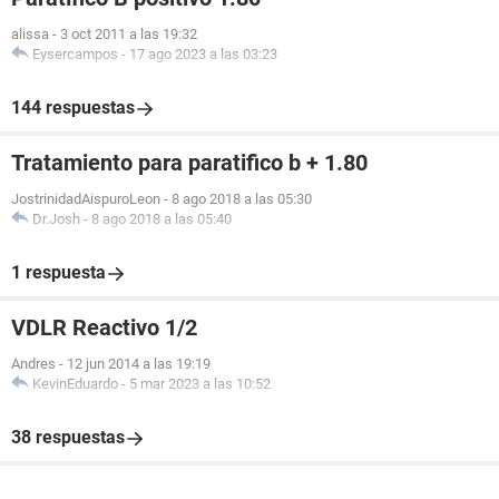
alissa
-
3 oct 2011 a las 19:32
Eysercampos
-
17 ago 2023 a las 03:23
144 respuestas
Tratamiento para paratifico b + 1.80
JostrinidadAispuroLeon
-
8 ago 2018 a las 05:30
Dr.Josh
-
8 ago 2018 a las 05:40
1 respuesta
VDLR Reactivo 1/2
Andres
-
12 jun 2014 a las 19:19
KevinEduardo
-
5 mar 2023 a las 10:52
38 respuestas