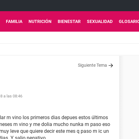
FAMILIA
NUTRICIÓN
BIENESTAR
SEXUALIDAD
GLOSARI
Siguiente Tema
8 a las 08:46
lar m vino los primeros dias depues estos últimos
2 meses m vino y me dolia mucho nunka m paso eso
 muy leve que quiere decir este mes q paso m ic un
ias. Y salio negativo