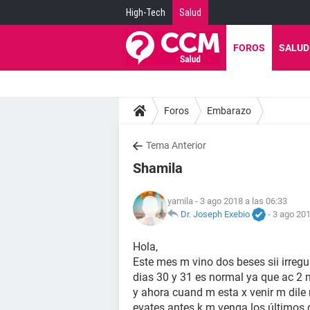
High-Tech
Salud
FOROS
SALUD
Foros
Embarazo
Tema Anterior
Shamila
yamila
- 3 ago 2018 a las 06:33
Dr. Joseph Exebio
-
3 ago 201
Hola,
Este mes m vino dos beses sii irregu
dias 30 y 31 es normal ya que ac 
y ahora cuand m esta x venir m dile
evates antes k m.venga los últimos d