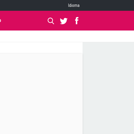
Idioma
O