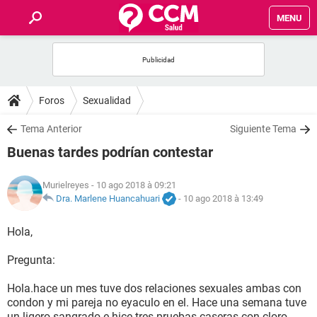
MENU
INICIO
FORUMS
Foros
Sexualidad
SALUD
Tema Anterior
Siguiente Tema
Buenas tardes podrían contestar
FAMILIA
Murielreyes
- 10 ago 2018 à 09:21
NUTRICIÓN
Dra. Marlene Huancahuari
-
10 ago 2018 à 13:49
Hola,
BIENESTAR
Pregunta:
SEXUALIDAD
Hola.hace un mes tuve dos relaciones sexuales ambas con
condon y mi pareja no eyaculo en el. Hace una semana tuve
GLOSARIO
un ligero sangrado e hice tres pruebas caseras con cloro.