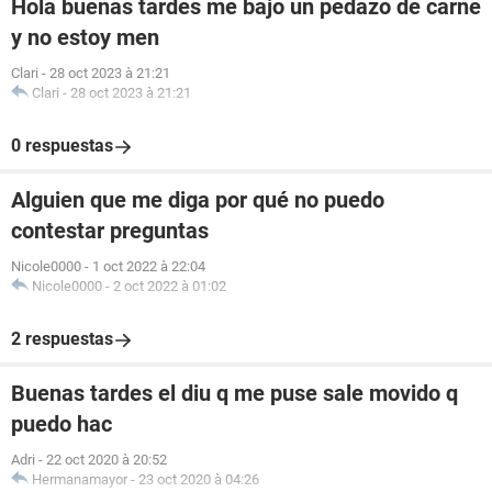
Hola buenas tardes me bajo un pedazo de carne
y no estoy men
Clari
-
28 oct 2023 à 21:21
Clari
-
28 oct 2023 à 21:21
0 respuestas
Alguien que me diga por qué no puedo
contestar preguntas
Nicole0000
-
1 oct 2022 à 22:04
Nicole0000
-
2 oct 2022 à 01:02
2 respuestas
Buenas tardes el diu q me puse sale movido q
puedo hac
Adri
-
22 oct 2020 à 20:52
Hermanamayor
-
23 oct 2020 à 04:26