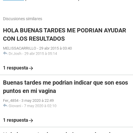
Discusiones similares
HOLA BUENAS TARDES ME PODRIAN AYUDAR
CON LOS RESULTADOS
MELISSACARRILLO
-
29 abr 2015 à 03:40
Dr.Josh
-
29 abr 2015 à 05:14
1 respuesta
Buenas tardes me podrian indicar que son esos
puntos en mi vagina
Fer_4854
-
3 may 2020 à 22:49
Giovani
-
7 may 2020 à 02:10
1 respuesta