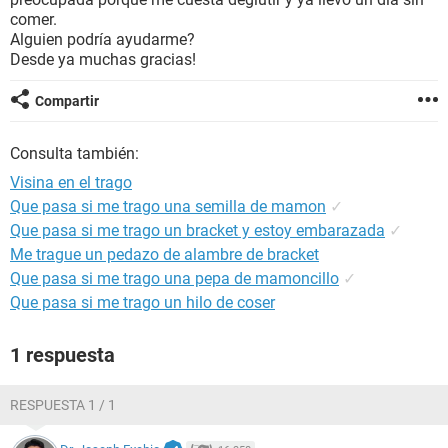
comer.
Alguien podría ayudarme?
Desde ya muchas gracias!
Compartir
Consulta también:
Visina en el trago
Que pasa si me trago una semilla de mamon
✓
Que pasa si me trago un bracket y estoy embarazada
✓
Me trague un pedazo de alambre de bracket
Que pasa si me trago una pepa de mamoncillo
✓
Que pasa si me trago un hilo de coser
1 respuesta
RESPUESTA 1 / 1