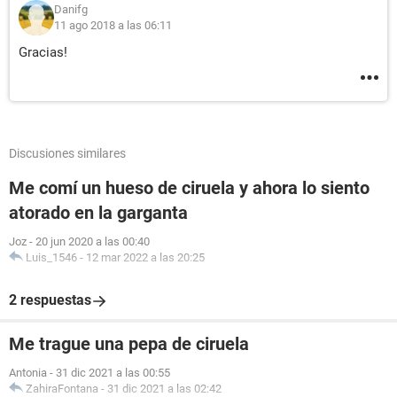
Danifg
11 ago 2018 a las 06:11
Gracias!
Discusiones similares
Me comí un hueso de ciruela y ahora lo siento
atorado en la garganta
Joz
-
20 jun 2020 a las 00:40
Luis_1546
-
12 mar 2022 a las 20:25
2 respuestas
Me trague una pepa de ciruela
Antonia
-
31 dic 2021 a las 00:55
ZahiraFontana
-
31 dic 2021 a las 02:42