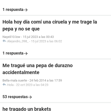
1 respuesta
Hola hoy día comí una ciruela y me trage la
pepa y no se que
Nayeli10.low
-
15 jul 2023 a las 00:43
Alejandro_098_
-
15 jul 2023 a las 06:02
1 respuesta
Me tragué una pepa de durazno
accidentalmente
Bella-mala suerte
-
24 feb 2014 a las 17:59
Hola
-
22 oct 2023 a las 04:23
53 respuestas
he tragado un brakets