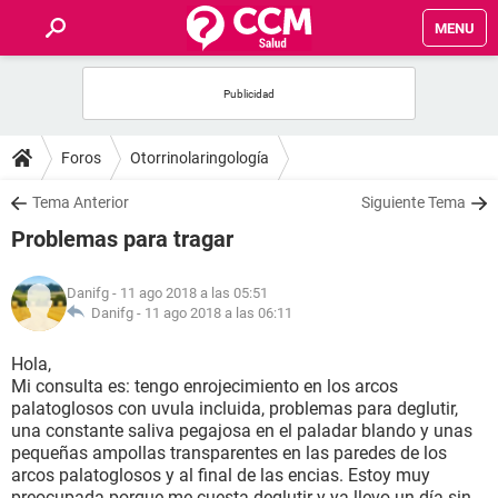
MENU
INICIO
FOROS
Foros
Otorrinolaringología
SALUD
Tema Anterior
Siguiente Tema
Problemas para tragar
FAMILIA
Danifg
- 11 ago 2018 a las 05:51
NUTRICIÓN
Danifg -
11 ago 2018 a las 06:11
Hola,
BIENESTAR
Mi consulta es: tengo enrojecimiento en los arcos
palatoglosos con uvula incluida, problemas para deglutir,
SEXUALIDAD
una constante saliva pegajosa en el paladar blando y unas
pequeñas ampollas transparentes en las paredes de los
arcos palatoglosos y al final de las encias. Estoy muy
GLOSARIO
preocupada porque me cuesta deglutir y ya llevo un día sin