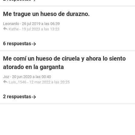
Me trague un hueso de durazno.
Leonardo
-
26 jul 2019 a las 06:39
Kathe
-
19 jul 2023 a las 13:23
6 respuestas
Me comí un hueso de ciruela y ahora lo siento
atorado en la garganta
Joz
-
20 jun 2020 a las 00:40
Luis_1546
-
12 mar 2022 a las 20:25
2 respuestas