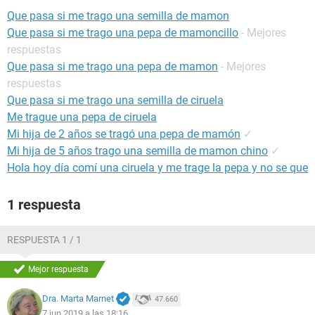
Que pasa si me trago una semilla de mamon
Que pasa si me trago una pepa de mamoncillo
- Mejores
respuestas
Que pasa si me trago una pepa de mamon
- Mejores
respuestas
Que pasa si me trago una semilla de ciruela
Me trague una pepa de ciruela
Mi hija de 2 años se tragó una pepa de mamón
✓
Mi hija de 5 años trago una semilla de mamon chino
✓
Hola hoy día comí una ciruela y me trage la pepa y no se que
1 respuesta
RESPUESTA 1 / 1
Mejor respuesta
Dra. Marta Marnet
47.660
7 jun 2019 a las 18:16