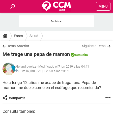
MENU
INICIO
FOROS
Foros
Salud
SALUD
Tema Anterior
Siguiente Tema
Me trage una pepa de mamon
Resuelto
FAMILIA
Alejandrovelez
- Modificado el 7 jun 2019 a las 04:41
NUTRICIÓN
Stella_IkII -
22 jul 2023 a las 23:52
Hola tengo 12 años me acabe de tragar una Pepa de
BIENESTAR
mamon me duele como en el esófago que recomienda?
SEXUALIDAD
Compartir
GLOSARIO
Consulta también: