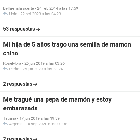
Bella-mala suerte
-
24 feb 2014 a las 17:59
Hola
-
22 oct 2023 a las 04:23
53 respuestas
Mi hija de 5 años trago una semilla de mamon
chino
RoseMora
-
26 jun 2019 a las 03:26
Pedro
-
25 jun 2020 a las 23:24
2 respuestas
Me tragué una pepa de mamón y estoy
embarazada
Tatiana
-
17 jun 2019 a las 19:39
Argenis
-
14 sep 2020 a las 01:38
2 respuestas