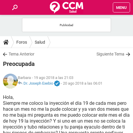
MENU
INICIO
FOROS
Foros
Salud
SALUD
Tema Anterior
Siguiente Tema
Preocupada
FAMILIA
Barbara
- 19 ago 2018 a las 21:03
NUTRICIÓN
Dr. Joseph Exebio
-
20 ago 2018 a las 06:01
Hola,
BIENESTAR
Siempre me coloco la inyección el día 19 de cada mes pero
hace un mes no me la pude colocar y ya van dos meses que
SEXUALIDAD
no me baja mi pregunta es me puedo colocar este mes el día
de hoy 19 la inyección? Y si uno en un mes no se coloca la
inyección y tubo relaciones y tu pareja eyaculo dentro de ti
GLOSARIO
hay riesgos de embarazo? Una respuesta pronto porfavor