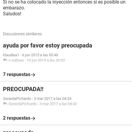
Si no se ha colocado la inyección entonces si es posible un
embarazo.
Saludos!
Discusiones similares
ayuda por favor estoy preocupada
klaudiaa1
-
6 jun 2015 a las 00:46
c-salinas
-
10 jun 2015 a las 20:53
7 respuestas
PREOCUPADA!!
GerardaPichardo
-
3 mar 2017 a las 04:34
GerardaPichardo
-
3 mar 2017 a las 04:42
2 respuestas