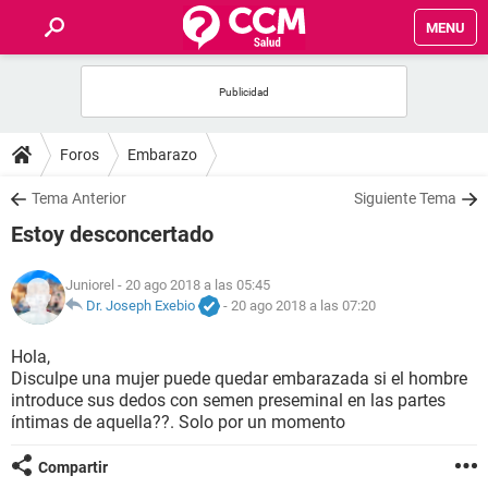
MENU
INICIO
FOROS
Foros
Embarazo
SALUD
Tema Anterior
Siguiente Tema
Estoy desconcertado
FAMILIA
Juniorel
- 20 ago 2018 a las 05:45
NUTRICIÓN
Dr. Joseph Exebio
-
20 ago 2018 a las 07:20
Hola,
BIENESTAR
Disculpe una mujer puede quedar embarazada si el hombre
introduce sus dedos con semen preseminal en las partes
SEXUALIDAD
íntimas de aquella??. Solo por un momento
Compartir
GLOSARIO