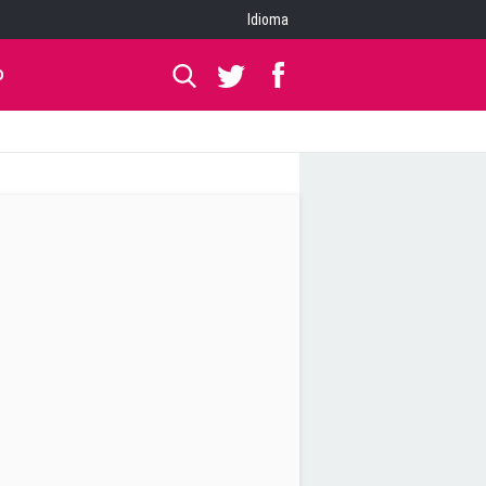
Idioma
O