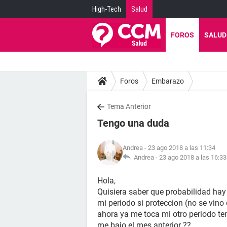
High-Tech
Salud
FOROS
SALUD
Foros
Embarazo
Tema Anterior
Tengo una duda
Andrea
- 23 ago 2018 a las 11:34
Andrea -
23 ago 2018 a las 16:33
Hola,
Quisiera saber que probabilidad ha
mi periodo si proteccion (no se vino
ahora ya me toca mi otro periodo te
me bajo el mes anterior ??