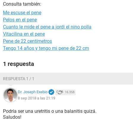
Consulta también:
Me escuse el pene
Pelos en el pene
Cuanto le mide el pene a jordi el nino polla
Vitacilina en el pene
Pene de 22 centímetros
Tengo 14 años y tengo mi pene de 22 cm
1 respuesta
RESPUESTA 1 / 1
Dr. Joseph Exebio
16.358
8 sep 2018 a las 21:19
Podría ser una uretritis o una balanitis quizá.
Saludos!