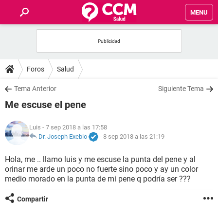
MENU
INICIO
FOROS
Foros
Salud
SALUD
Tema Anterior
Siguiente Tema
Me escuse el pene
FAMILIA
Luis
- 7 sep 2018 a las 17:58
NUTRICIÓN
Dr. Joseph Exebio
-
8 sep 2018 a las 21:19
Hola, me .. llamo luis y me escuse la punta del pene y al
BIENESTAR
orinar me arde un poco no fuerte sino poco y ay un color
medio morado en la punta de mi pene q podría ser ???
SEXUALIDAD
Compartir
GLOSARIO