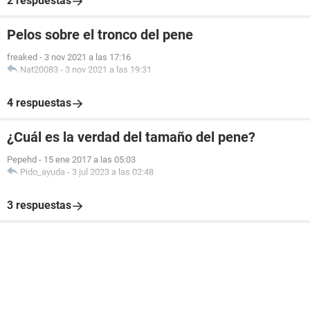
2 respuestas
Pelos sobre el tronco del pene
freaked
-
3 nov 2021 a las 17:16
Nat20083
-
3 nov 2021 a las 19:31
4 respuestas
¿Cuál es la verdad del tamaño del pene?
Pepehd
-
15 ene 2017 a las 05:03
Pido_ayuda
-
3 jul 2023 a las 02:48
3 respuestas