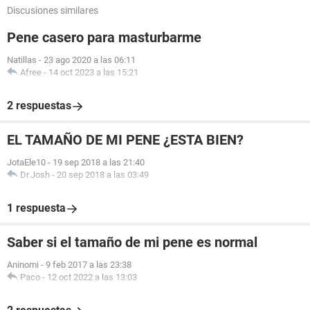
Discusiones similares
Pene casero para masturbarme
Natillas
-
23 ago 2020 a las 06:11
Afree
-
14 oct 2023 a las 15:21
2 respuestas
EL TAMAÑO DE MI PENE ¿ESTA BIEN?
JotaEle10
-
19 sep 2018 a las 21:40
Dr.Josh
-
20 sep 2018 a las 03:49
1 respuesta
Saber si el tamaño de mi pene es normal
Aninomi
-
9 feb 2017 a las 23:38
Paco
-
12 oct 2022 a las 13:03