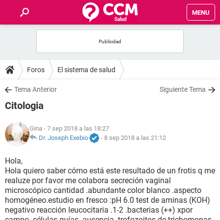
MENU
INICIO
FOROS
Foros
El sistema de salud
SALUD
Tema Anterior
Siguiente Tema
Citologia
FAMILIA
Gina
- 7 sep 2018 a las 18:27
NUTRICIÓN
Dr. Joseph Exebio
-
8 sep 2018 a las 21:12
Hola,
BIENESTAR
Hola quiero saber cómo está este resultado de un frotis q me
realuze por favor me colabora secreción vaginal
SEXUALIDAD
microscópico cantidad .abundante color blanco .aspecto
homogéneo.estudio en fresco :pH 6.0 test de aminas (KOH)
negativo reacción leucocitaria .1-2 .bacterias (++) xpor
GLOSARIO
campo .células guías .ausencia .trofozoitos de trichomonas