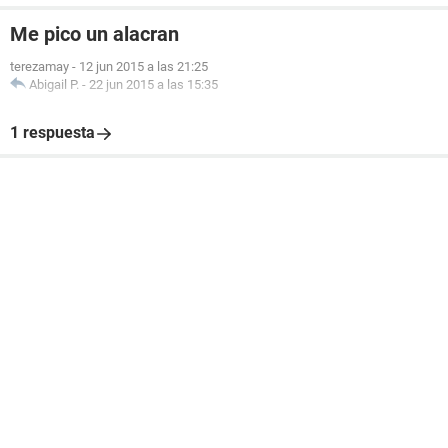
Me pico un alacran
terezamay
-
12 jun 2015 a las 21:25
Abigail P.
-
22 jun 2015 a las 15:35
1 respuesta