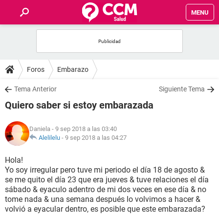
MENU
INICIO
FOROS
Foros
Embarazo
SALUD
Tema Anterior
Siguiente Tema
Quiero saber si estoy embarazada
FAMILIA
Daniela
- 9 sep 2018 a las 03:40
NUTRICIÓN
Alelilelu
-
9 sep 2018 a las 04:27
Hola!
BIENESTAR
Yo soy irregular pero tuve mi periodo el día 18 de agosto &
se me quito el día 23 que era jueves & tuve relaciones el día
SEXUALIDAD
sábado & eyaculo adentro de mi dos veces en ese día & no
tome nada & una semana después lo volvimos a hacer &
volvió a eyacular dentro, es posible que este embarazada?
GLOSARIO