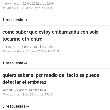
melky moran
-
25 dic 2012 a las 21:04
Abigail P.
-
25 dic 2012 a las 21:37
1 respuesta
como saber que estoy embarazada con solo
tocarme el vientre
ALLISTAIR
-
16 ene 2015 a las 23:28
aangelalopez
-
16 ene 2015 a las 23:34
1 respuesta
quiero saber si por medio del tacto se puede
detectar el embaraz
jaacqui
-
27 ago 2014 a las 01:41
c-salinas
-
3 dic 2014 a las 17:42
3 respuestas