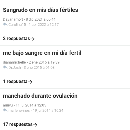
Sangrado en mis días fértiles
Dayanamort
-
8 dic 2021 à 05:44
Carolina15
-
1 abr 2022 à 12:17
2 respuestas
me bajo sangre en mi día fertil
dianamichelle
-
2 ene 2015 à 19:39
Dr.Josh
-
3 ene 2015 à 01:08
1 respuesta
manchado durante ovulación
auriyu
-
11 jul 2014 à 12:05
marlene-ines
-
19 jul 2014 à 16:24
17 respuestas