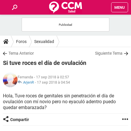
MENU
INICIO
FORUMS
Foros
Sexualidad
SALUD
Tema Anterior
Siguiente Tema
Si tuve roces el día de ovulación
FAMILIA
Fernanda
- 17 sep 2018 à 02:57
NUTRICIÓN
ArjenR
-
17 sep 2018 à 04:54
Hola, Tuve roces de genitales sin penetración el día de
BIENESTAR
ovulación con mí novio pero no eyaculó adentro puedo
quedar embarazada?
SEXUALIDAD
Compartir
GLOSARIO