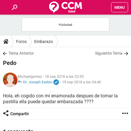
MENU
INICIO
FOROS
Foros
Embarazo
SALUD
Tema Anterior
Siguiente Tema
Pedo
FAMILIA
Michaelgomez
- 18 sep 2018 a las 23:55
NUTRICIÓN
Dr. Joseph Exebio
-
19 sep 2018 a las 04:40
Hola, eh cogido con mi enamorada despues de tomar la
BIENESTAR
pastilla ella puede quedar embarazada ????
SEXUALIDAD
Compartir
GLOSARIO