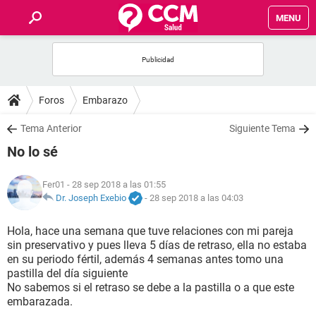
MENU
INICIO
FOROS
Foros
Embarazo
SALUD
Tema Anterior
Siguiente Tema
No lo sé
FAMILIA
Fer01
- 28 sep 2018 a las 01:55
NUTRICIÓN
Dr. Joseph Exebio
-
28 sep 2018 a las 04:03
Hola, hace una semana que tuve relaciones con mi pareja
BIENESTAR
sin preservativo y pues lleva 5 días de retraso, ella no estaba
en su periodo fértil, además 4 semanas antes tomo una
SEXUALIDAD
pastilla del día siguiente
No sabemos si el retraso se debe a la pastilla o a que este
embarazada.
GLOSARIO