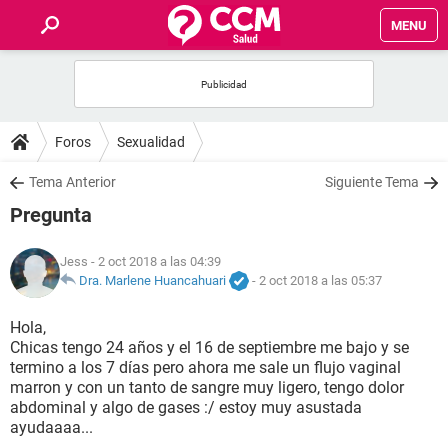
MENU
INICIO
FOROS
Foros
Sexualidad
SALUD
Tema Anterior
Siguiente Tema
Pregunta
FAMILIA
Jess
- 2 oct 2018 a las 04:39
NUTRICIÓN
Dra. Marlene Huancahuari
-
2 oct 2018 a las 05:37
Hola,
BIENESTAR
Chicas tengo 24 años y el 16 de septiembre me bajo y se
termino a los 7 días pero ahora me sale un flujo vaginal
SEXUALIDAD
marron y con un tanto de sangre muy ligero, tengo dolor
abdominal y algo de gases :/ estoy muy asustada
ayudaaaa...
GLOSARIO