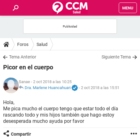
MENU
INICIO
FOROS
Foros
Salud
SALUD
Tema Anterior
Siguiente Tema
Picor en el cuerpo
FAMILIA
Sanae
- 2 oct 2018 a las 10:25
NUTRICIÓN
Dra. Marlene Huancahuari
-
2 oct 2018 a las 15:51
Hola,
BIENESTAR
Me pica mucho el cuerpo tengo que estar todo el día
rascando todo y mis hijos también que hago estoy
SEXUALIDAD
desesperada mucho ayuda por favor
Compartir
GLOSARIO