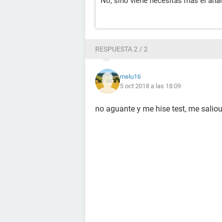
No, sino viene necesitas mas el anal
RESPUESTA 2 / 2
melu16
5 oct 2018 a las 18:09
no aguante y me hise test, me saliou