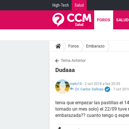
High-Tech
Salud
FOROS
SALUD
Foros
Embarazo
Tema Anterior
Dudaaa
melu16
- 2 oct 2018 a las 20:35
Dr. Carlos Salinas
-
7 oct 201
tenia que empezar las pastillas el 
tomado un mes solo) el 22/09 tuve r
embarazada?? cuanto tengo q espera