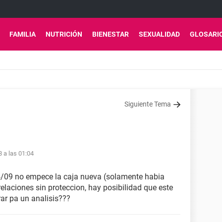
FAMILIA
NUTRICIÓN
BIENESTAR
SEXUALIDAD
GLOSARI
Siguiente Tema
8 a las 01:04
14/09 no empece la caja nueva (solamente habia
elaciones sin proteccion, hay posibilidad que este
r pa un analisis???