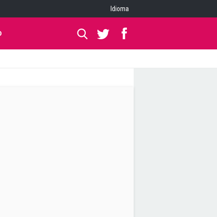
Idioma
O