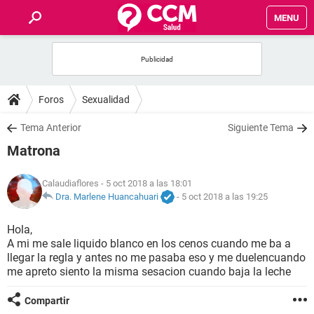
MENU
INICIO
FOROS
Foros
Sexualidad
SALUD
Tema Anterior
Siguiente Tema
Matrona
FAMILIA
Calaudiaflores
- 5 oct 2018 a las 18:01
NUTRICIÓN
Dra. Marlene Huancahuari
-
5 oct 2018 a las 19:25
Hola,
BIENESTAR
A mi me sale liquido blanco en los cenos cuando me ba a
llegar la regla y antes no me pasaba eso y me duelencuando
SEXUALIDAD
me apreto siento la misma sesacion cuando baja la leche
Compartir
GLOSARIO