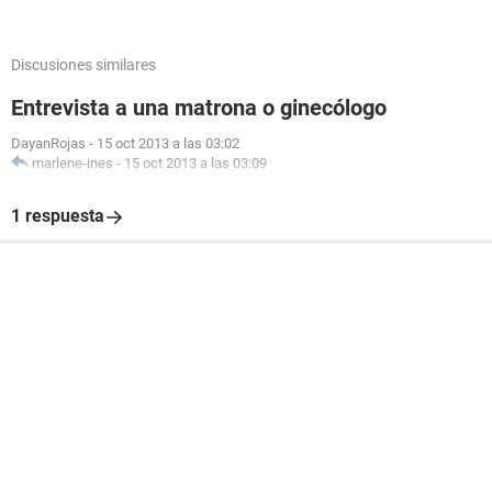
Discusiones similares
Entrevista a una matrona o ginecólogo
DayanRojas
-
15 oct 2013 a las 03:02
marlene-ines
-
15 oct 2013 a las 03:09
1 respuesta