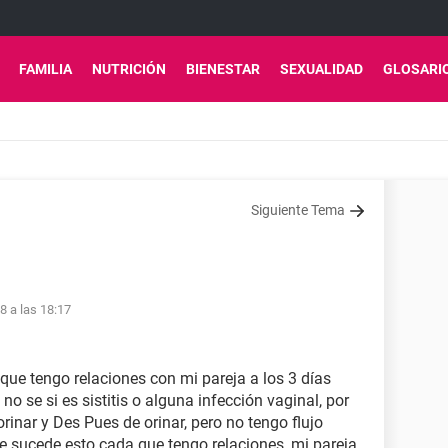
FAMILIA
NUTRICIÓN
BIENESTAR
SEXUALIDAD
GLOSARI
Siguiente Tema
8 a las 18:17
ue tengo relaciones con mi pareja a los 3 días
 no se si es sistitis o alguna infección vaginal, por
rinar y Des Pues de orinar, pero no tengo flujo
e sucede esto cada que tengo relaciones, mi pareja