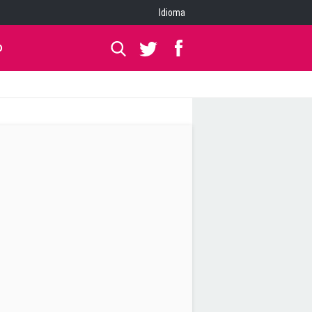
Idioma
O