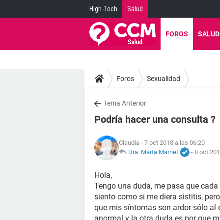
High-Tech
Salud
FOROS
SALUD
Foros
Sexualidad
Tema Anterior
Podría hacer una consulta ?
Claudia
- 7 oct 2018 a las 06:20
Dra. Marta Marnet
-
8 oct 201
Hola,
Tengo una duda, me pasa que cada q
siento como si me diera sistitis, pero
que mis síntomas son ardor sólo al o
anormal y la otra duda es por que m