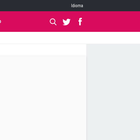
Idioma
O