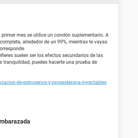
 primer mes se utilice un condón suplementario. A
s completa, alrededor de un 99%, mientras te vayas
orresponde.
ieres suelen ser los efectos secundarios de las
as tranquilidad, puedes hacerte una prueba de
ciacion-de-estrogenos-y-progesterona-inyectables
 embarazada