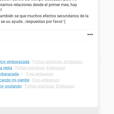
íamos relaciones desde el primer mes, hay
a?
también se que muchos efectos secundarios de la
se uu ayuda , respuestas por favor:'(
estoy embarazada
-
Fichas prácticas -Embarazo
a regla
-
Fichas prácticas -Embarazo
embarazada
✓
-
Foro embarazo
cando mi vientre
-
Foro embarazo
oy ovulando
-
Fichas prácticas -Embarazo