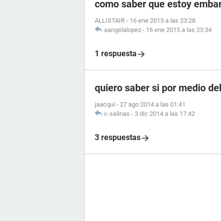
como saber que estoy embara
ALLISTAIR
-
16 ene 2015 a las 23:28
aangelalopez
-
16 ene 2015 a las 23:34
1 respuesta
quiero saber si por medio de
jaacqui
-
27 ago 2014 a las 01:41
c-salinas
-
3 dic 2014 a las 17:42
3 respuestas