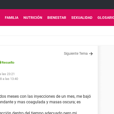
FAMILIA
NUTRICIÓN
BIENESTAR
SEXUALIDAD
GLOSARI
Siguiente Tema
Resuelto
a las 23:21
8 a las 13:40
 dos meses con las inyecciones de un mes, me bajó
ndante y mas coagulada y masas oscura; es
yección dentro del tiempo adecuado pero mi