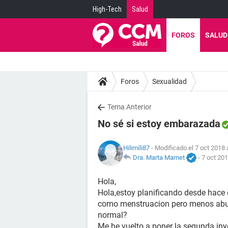
High-Tech
Salud
FOROS
SALUD
Foros
Sexualidad
Tema Anterior
No sé si estoy embarazada
Hilimili87
- Modificado el 7 oct 2018 
Dra. Marta Marnet
-
7 oct 201
Hola,
Hola,estoy planificando desde hace
como menstruacion pero menos abu
normal?
Me he vuelto a poner la segunda in