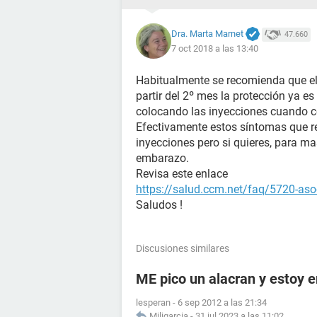
Dra. Marta Marnet
47.660
7 oct 2018 a las 13:40
Habitualmente se recomienda que el
partir del 2º mes la protección ya e
colocando las inyecciones cuando c
Efectivamente estos síntomas que ref
inyecciones pero si quieres, para m
embarazo.
Revisa este enlace
https://salud.ccm.net/faq/5720-aso
Saludos !
Discusiones similares
ME pico un alacran y estoy
lesperan
-
6 sep 2012 a las 21:34
Miligarcia
-
31 jul 2023 a las 11:02