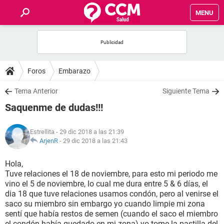
MENU
INICIO
FOROS
Foros
Embarazo
SALUD
Tema Anterior
Siguiente Tema
Saquenme de dudas!!!
FAMILIA
Estrellita
- 29 dic 2018 a las 21:39
NUTRICIÓN
ArjenR
-
29 dic 2018 a las 21:43
Hola,
BIENESTAR
Tuve relaciones el 18 de noviembre, para esto mi periodo me
vino el 5 de noviembre, lo cual me dura entre 5 & 6 días, el
SEXUALIDAD
dia 18 que tuve relaciones usamos condón, pero al venirse el
saco su miembro sin embargo yo cuando limpie mi zona
sentí que había restos de semen (cuando el saco el miembro
GLOSARIO
el condón había quedado en mi zona) yo tome la pastilla del