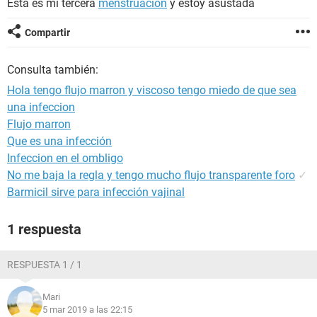
Esta es mi tercera
menstruación
y estoy asustada
Compartir
Consulta también:
Hola tengo flujo marron y viscoso tengo miedo de que sea
una infeccion
Flujo marron
Que es una infección
Infeccion en el ombligo
No me baja la regla y tengo mucho flujo transparente foro
✓
Barmicil sirve para infección vajinal
1 respuesta
RESPUESTA 1 / 1
Mari
5 mar 2019 a las 22:15