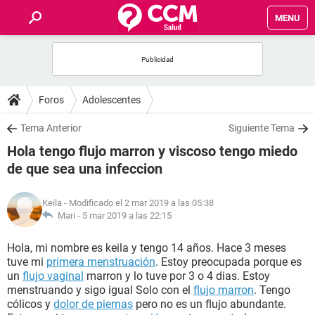
MENU
INICIO
FOROS
Foros
Adolescentes
SALUD
Tema Anterior
Siguiente Tema
Hola tengo flujo marron y viscoso tengo miedo
FAMILIA
de que sea una infeccion
NUTRICIÓN
Keila
- Modificado el 2 mar 2019 a las 05:38
Mari -
5 mar 2019 a las 22:15
BIENESTAR
Hola, mi nombre es keila y tengo 14 años. Hace 3 meses
tuve mi
primera menstruación
. Estoy preocupada porque es
SEXUALIDAD
un
flujo vaginal
marron y lo tuve por 3 o 4 dias. Estoy
menstruando y sigo igual Solo con el
flujo marron
. Tengo
cólicos y
dolor de piernas
pero no es un flujo abundante.
GLOSARIO