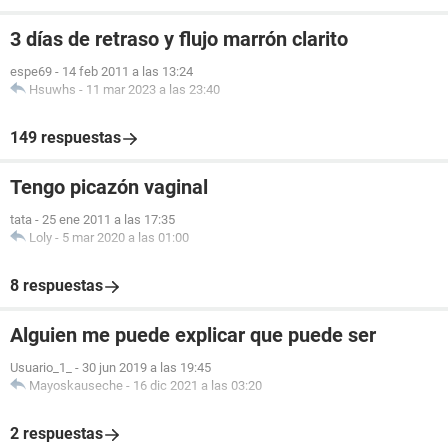
3 días de retraso y flujo marrón clarito
espe69
-
14 feb 2011 a las 13:24
Hsuwhs
-
11 mar 2023 a las 23:40
149 respuestas
Tengo picazón vaginal
tata
-
25 ene 2011 a las 17:35
Loly
-
5 mar 2020 a las 01:00
8 respuestas
Alguien me puede explicar que puede ser
Usuario_1_
-
30 jun 2019 a las 19:45
Mayoskauseche
-
16 dic 2021 a las 03:20
2 respuestas