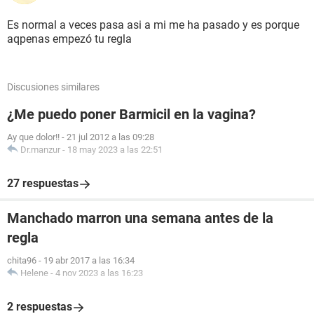
Es normal a veces pasa asi a mi me ha pasado y es porque
aqpenas empezó tu regla
Discusiones similares
¿Me puedo poner Barmicil en la vagina?
Ay que dolor!!
-
21 jul 2012 a las 09:28
Dr.manzur
-
18 may 2023 a las 22:51
27 respuestas
Manchado marron una semana antes de la
regla
chita96
-
19 abr 2017 a las 16:34
Helene
-
4 nov 2023 a las 16:23
2 respuestas