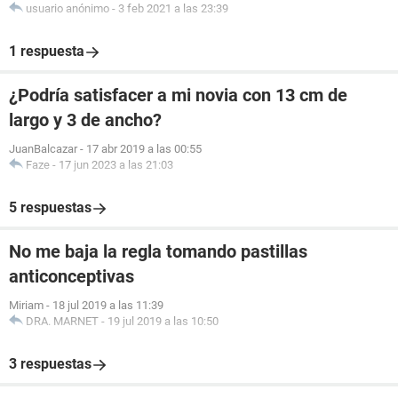
usuario anónimo
-
3 feb 2021 a las 23:39
1 respuesta
¿Podría satisfacer a mi novia con 13 cm de
largo y 3 de ancho?
JuanBalcazar
-
17 abr 2019 a las 00:55
Faze
-
17 jun 2023 a las 21:03
5 respuestas
No me baja la regla tomando pastillas
anticonceptivas
Miriam
-
18 jul 2019 a las 11:39
DRA. MARNET
-
19 jul 2019 a las 10:50
3 respuestas