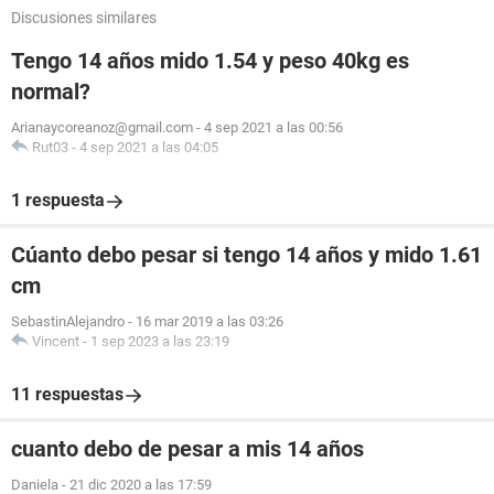
Discusiones similares
Tengo 14 años mido 1.54 y peso 40kg es
normal?
Arianaycoreanoz@gmail.com
-
4 sep 2021 a las 00:56
Rut03
-
4 sep 2021 a las 04:05
1 respuesta
Cúanto debo pesar si tengo 14 años y mido 1.61
cm
SebastinAlejandro
-
16 mar 2019 a las 03:26
Vincent
-
1 sep 2023 a las 23:19
11 respuestas
cuanto debo de pesar a mis 14 años
Daniela
-
21 dic 2020 a las 17:59