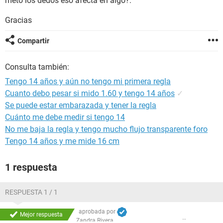
meto los dedos eso afecta en algo?.
Gracias
Compartir
Consulta también:
Tengo 14 años y aún no tengo mi primera regla
Cuanto debo pesar si mido 1.60 y tengo 14 años
✓
Se puede estar embarazada y tener la regla
Cuánto me debe medir si tengo 14
No me baja la regla y tengo mucho flujo transparente foro
Tengo 14 años y me mide 16 cm
1 respuesta
RESPUESTA 1 / 1
aprobada por
Mejor respuesta
Zandra Rivera