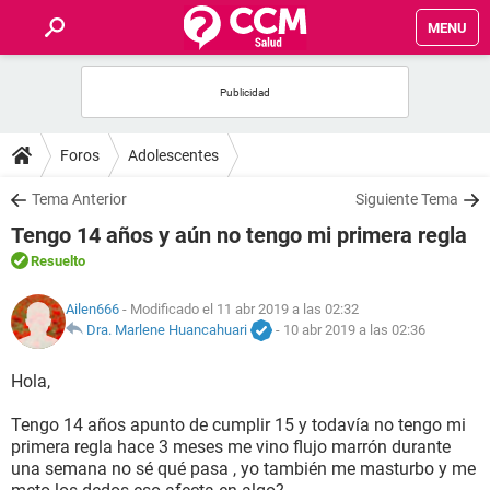
MENU
INICIO
FOROS
Foros
Adolescentes
SALUD
Tema Anterior
Siguiente Tema
Tengo 14 años y aún no tengo mi primera regla
FAMILIA
Resuelto
NUTRICIÓN
Ailen666
- Modificado el 11 abr 2019 a las 02:32
Dra. Marlene Huancahuari
-
10 abr 2019 a las 02:36
BIENESTAR
Hola,
SEXUALIDAD
Tengo 14 años apunto de cumplir 15 y todavía no tengo mi
primera regla hace 3 meses me vino flujo marrón durante
una semana no sé qué pasa , yo también me masturbo y me
GLOSARIO