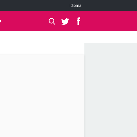
Idioma
O