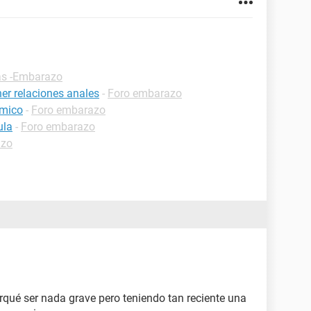
as -Embarazo
r relaciones anales
-
Foro embarazo
imico
-
Foro embarazo
ula
-
Foro embarazo
azo
rqué ser nada grave pero teniendo tan reciente una