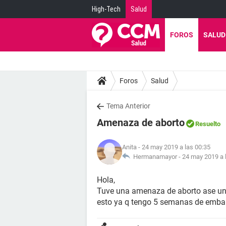
High-Tech
Salud
FOROS
SALUD
Foros
Salud
Tema Anterior
Amenaza de aborto
Resuelto
Anita
- 24 may 2019 a las 00:35
Hermanamayor -
24 may 2019 a 
Hola,
Tuve una amenaza de aborto ase uno
esto ya q tengo 5 semanas de embar