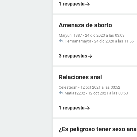
1 respuesta
Amenaza de aborto
Maryuri_1387
-
24 dic 2020 a las 03:03
Hermanamayor
-
24 dic 2020 a las 11:56
3 respuestas
Relaciones anal
Celestecm
-
12 oct 2021 a las 03:52
Matias2202
-
12 oct 2021 a las 03:53
1 respuesta
¿Es peligroso tener sexo ana