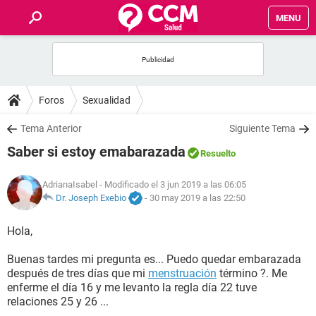
MENU
INICIO
FOROS
Foros
Sexualidad
SALUD
Tema Anterior
Siguiente Tema
Saber si estoy emabarazada
Resuelto
FAMILIA
AdrianaIsabel
- Modificado el 3 jun 2019 a las 06:05
NUTRICIÓN
Dr. Joseph Exebio
-
30 may 2019 a las 22:50
Hola,
BIENESTAR
Buenas tardes mi pregunta es... Puedo quedar embarazada
SEXUALIDAD
después de tres días que mi
menstruación
término ?. Me
enferme el día 16 y me levanto la regla día 22 tuve
relaciones 25 y 26 ...
GLOSARIO