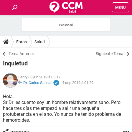
MENU
INICIO
FORUMS
Foros
Salud
SALUD
Tema Anterior
Siguiente Tema
Inquietud
FAMILIA
Henry
- 3 jun 2019 à 05:17
NUTRICIÓN
Dr. Carlos Salinas
-
4 sep 2019 à 01:29
Hola,
BIENESTAR
Sr Dr les cuento soy un hombre relativamente sano. Pero
hace tres días me empezó a salir una pequeña
SEXUALIDAD
protuberancia en el ano. Yo nunca he tenido problema de
hemorroides.
GLOSARIO