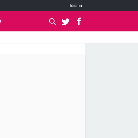
Idioma
O